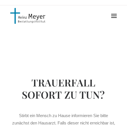
Soforthilfe
S
O
F
O
R
T
H
I
L
F
E
Kontakt
W
A
S
I
S
T
I
M
T
R
A
U
E
R
F
A
L
L
S
O
F
O
R
T
Z
U
T
U
N
?
Stirbt ein Mensch zu Hause informieren Sie bitte
zunächst den Hausarzt. Falls dieser nicht erreichbar ist,